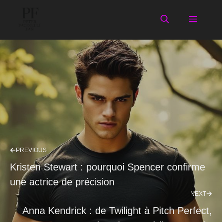
Aller
au
Menu
contenu
PREVIOUS
Kristen Stewart : pourquoi Spencer confirme
une actrice de précision
NEXT
Anna Kendrick : de Twilight à Pitch Perfect,