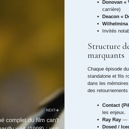
Donovan « 
carrière
)
Deacon « D
Wilhelmina 
Invités nota
Structure d
marquants
Chaque épisode du
standalone et fils 
dans les mémoires 
des retournements 
Contact (Pil
NEXT
les enjeux.
Ray Ray
— c
 complet du film can’t
Dosed / Ice
hardly wait (1998) : une