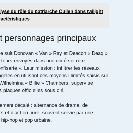
lyse du rôle du patriarche Cullen dans twilight
ractéristiques
et personnages principaux
gue suit Donovan « Van » Ray et Deacon « Deaq »
teurs envoyés dans une unité secrète
iserie ». Leur mission : infiltrer les réseaux
geles en utilisant des moyens illimités saisis sur
, Wilhelmina « Billie » Chambers, supervise
s plaques officielles sous clé.
rement décalé : alternance de drame, de
s et d’action pure, souvent servie par une
 hip-hop et pop urbaine.