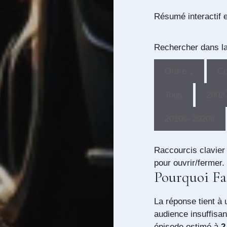
Résumé interactif 
Rechercher dans la
Ordre ↓
C
Tous
2002
2010s–2020s
Raccourcis clavier
pour ouvrir/fermer.
Pourquoi Fas
La réponse tient à
audience insuffisan
épisode estimé à
2