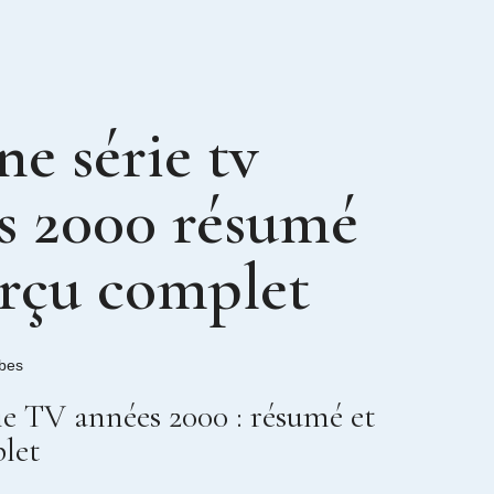
ne série tv
s 2000 résumé
erçu complet
bes
ie TV années 2000 : résumé et
let