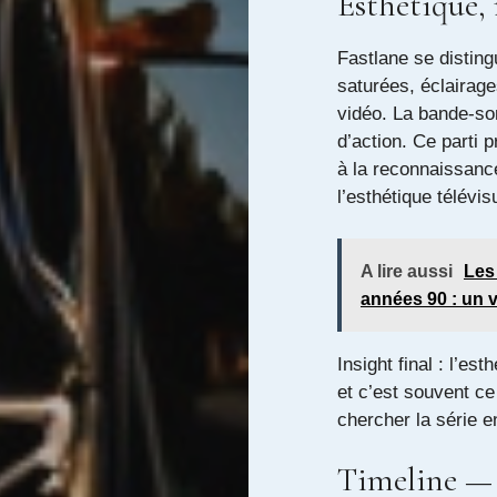
Esthétique,
Fastlane se disting
saturées, éclairag
vidéo. La bande-son
d’action. Ce parti p
à la reconnaissanc
l’esthétique télévi
A lire aussi
Les
années 90 : un v
Insight final : l’e
et c’est souvent ce
chercher la série e
Timeline — 