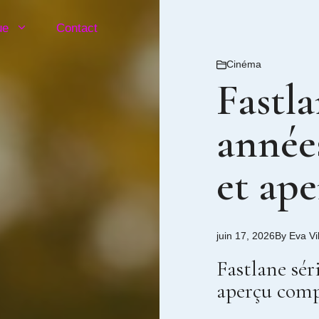
ue
Contact
Cinéma
Fastla
année
et ap
juin 17, 2026
By
Eva Vi
Fastlane sér
aperçu comp