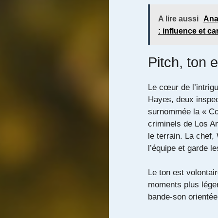
A lire aussi
Ana
: influence et ca
Pitch, ton 
Le cœur de l’intri
Hayes, deux inspec
surnommée la « Conf
criminels de Los An
le terrain. La chef
l’équipe et garde le
Le ton est volontai
moments plus léger
bande-son orientée