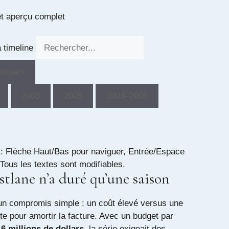
et aperçu complet
 timeline
ompact
2003
2005
2003–2005
 : Flèche Haut/Bas pour naviguer, Entrée/Espace
 Tous les textes sont modifiables.
tlane n’a duré qu’une saison
 un compromis simple : un coût élevé versus une
te pour amortir la facture. Avec un budget par
,6 millions de dollars
, la série exigeait des