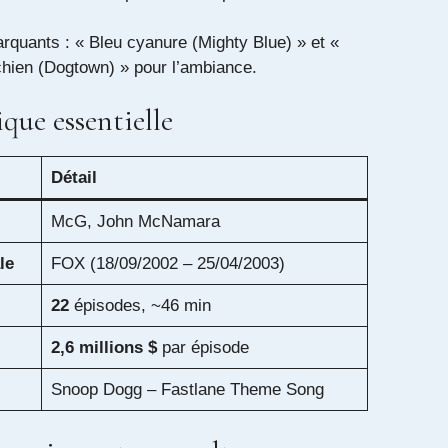
quants : « Bleu cyanure (Mighty Blue) » et «
ien (Dogtown) » pour l’ambiance.
que essentielle
Détail
McG, John McNamara
le
FOX (18/09/2002 – 25/04/2003)
22
épisodes, ~46 min
2,6 millions $
par épisode
Snoop Dogg – Fastlane Theme Song