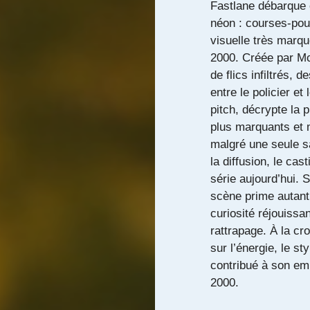
Fastlane débarque 
néon : courses-pour
visuelle très marqu
2000. Créée par M
de flics infiltrés,
entre le policier et
pitch, décrypte la 
plus marquants et 
malgré une seule sa
la diffusion, le cas
série aujourd’hui. 
scène prime autant
curiosité réjouissa
rattrapage. À la cr
sur l’énergie, le s
contribué à son em
2000.