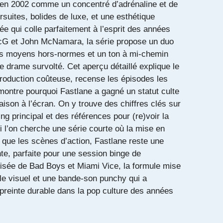
en 2002 comme un concentré d’adrénaline et de
suites, bolides de luxe, et une esthétique
ée qui colle parfaitement à l’esprit des années
cG et John McNamara, la série propose un duo
 des moyens hors-normes et un ton à mi-chemin
 le drame survolté. Cet aperçu détaillé explique le
production coûteuse, recense les épisodes les
montre pourquoi Fastlane a gagné un statut culte
ison à l’écran. On y trouve des chiffres clés sur
ting principal et des références pour (re)voir la
Si l’on cherche une série courte où la mise en
 que les scènes d’action, Fastlane reste une
nte, parfaite pour une session binge de
oisée de Bad Boys et Miami Vice, la formule mise
tyle visuel et une bande-son punchy qui a
preinte durable dans la pop culture des années