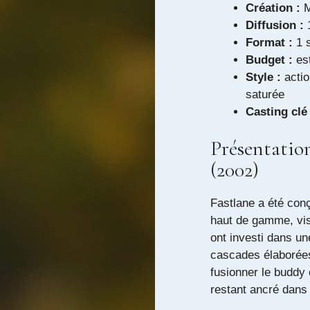
Création :
M
Diffusion :
1
Format :
1 
Budget :
es
Style :
actio
saturée
Casting clé 
Présentation
(2002)
Fastlane a été con
haut de gamme, vis
ont investi dans u
cascades élaborées,
fusionner le buddy
restant ancré dans