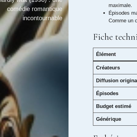
maximale.
comédie romantique
Épisodes mar
incontournable
Comme un ch
Fiche techni
Élément
Créateurs
Diffusion origina
Épisodes
Budget estimé
Générique