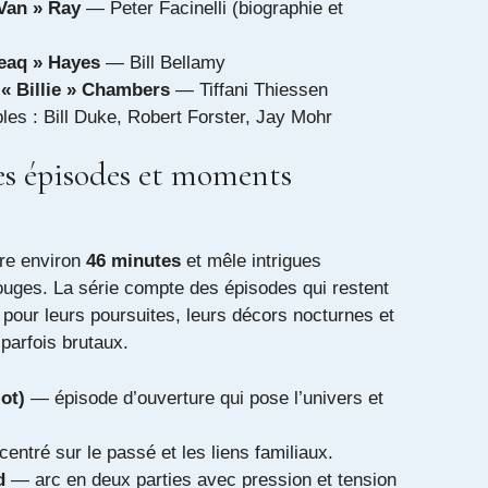
Van » Ray
— Peter Facinelli (
biographie et
eaq » Hayes
— Bill Bellamy
« Billie » Chambers
— Tiffani Thiessen
bles : Bill Duke, Robert Forster, Jay Mohr
es épisodes et moments
re environ
46 minutes
et mêle intrigues
rouges. La série compte des épisodes qui restent
pour leurs poursuites, leurs décors nocturnes et
parfois brutaux.
ot)
— épisode d’ouverture qui pose l’univers et
entré sur le passé et les liens familiaux.
d
— arc en deux parties avec pression et tension